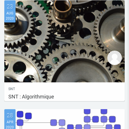
23
AUG
2020
SNT
SNT : Algorithmique
28
APR
2020