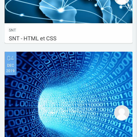
SNT
SNT - HTML et CSS
04
DEC
2019