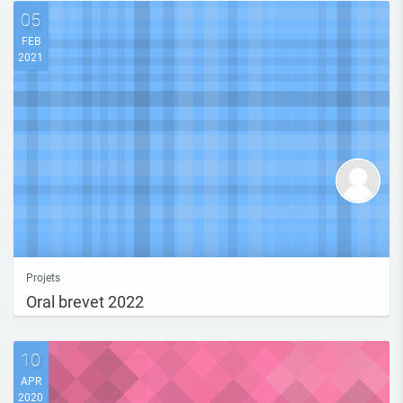
05
FEB
2021
Projets
Oral brevet 2022
10
APR
2020