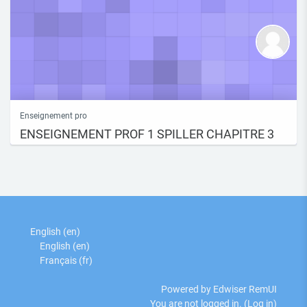
Enseignement pro
ENSEIGNEMENT PROF 1 SPILLER CHAPITRE 3
English ‎(en)‎
English ‎(en)‎
Français ‎(fr)‎
Powered by Edwiser RemUI
You are not logged in. (
Log in
)