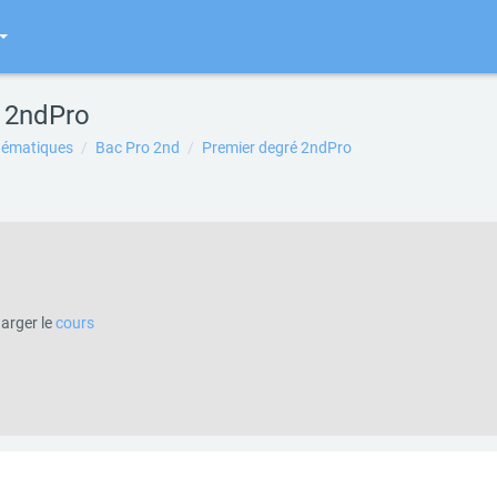
 2ndPro
ématiques
Bac Pro 2nd
Premier degré 2ndPro
 sections
harger le
cours