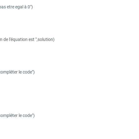
as etre egal à 0")
 de l'équation est ",solution)
compléter le code")
compléter le code")