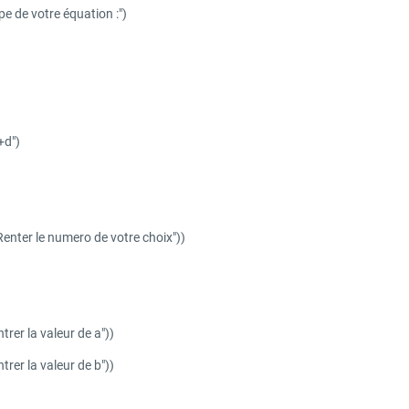
ype de votre équation :")
+d")
Renter le numero de votre choix"))
trer la valeur de a"))
trer la valeur de b"))