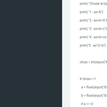
print( "Choisir le t
print( "1 : ax=b")
print( "2 : ax+b=0")
print( "3 : ax+b=c")
print( "4 : ax+b=cx
print("5 : ax^2=b")
choix = int(input("
if choix==1:
a = float(input("En
b = float(input("En
if a == 0: