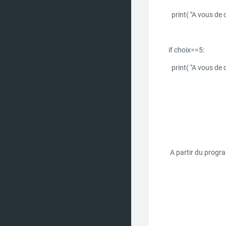
print( "A vous de 
if choix==5:
print( "A vous de 
A partir du progra