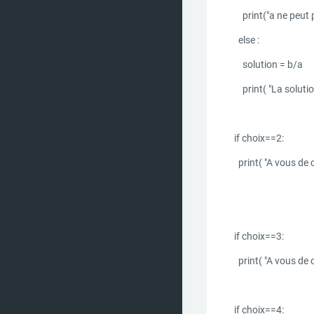
print("a ne peut p
else :
solution = b/a
print( "La solution
if choix==2:
print( "A vous de 
if choix==3:
print( "A vous de 
if choix==4: