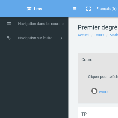
Passer au contenu principal
Lms
Français ‎(fr)‎
Panneau latéral
Navigation dans les cours
Premier degré
Premier degré 2ndPro
Calendrier
Accueil
Cours
Math
Navigation sur le site
Accueil
Aperçu des
Cours
Cliquer pour téléc
Fichier
cours
TP 1