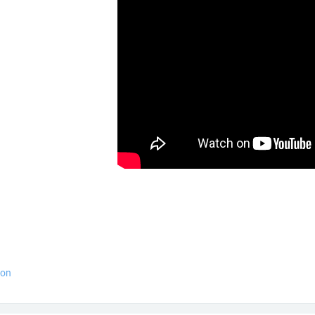
voir
hon