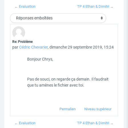
← Evaluation
TP 4 Ethan & Dimitri →
Type d'affichage
Nombre de réponses : 0
Re: Problème
par
Cédric Chevarier
,
dimanche 29 septembre 2019, 15:24
Bonjour Chrys,
Pas de souci, on regarde ça demain. Il faudrait
que tu amènes le fichier avec toi.
Permalien
Niveau supérieur
← Evaluation
TP 4 Ethan & Dimitri →