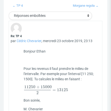
← TP 4
Morgane regola →
Type d'affichage
Nombre de réponses : 0
Re: TP 4
par
Cédric Chevarier
,
mercredi 23 octobre 2019, 23:13
Bonjour Ethan
Pour les revenus il faut prendre le milieu de
l'intervalle. Par exemple pour l'interval [11 250;
1500]. Tu calcules le milieu en faisant :
11250
+
15000
=
13125
11250
+
15000
2
=
13125
2
Bon soirée,
M. Chevarier