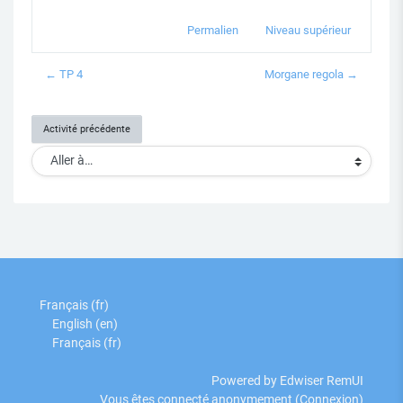
Permalien
Niveau supérieur
← TP 4
Morgane regola →
Activité précédente
Aller à…
Français ‎(fr)‎
English ‎(en)‎
Français ‎(fr)‎
Powered by Edwiser RemUI
Vous êtes connecté anonymement (
Connexion
)