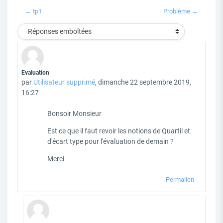
← tp1
Problème →
Type d'affichage
Nombre de réponses : 1
Evaluation
par
Utilisateur supprimé
,
dimanche 22 septembre 2019,
16:27
Bonsoir Monsieur
Est ce que il faut revoir les notions de Quartil et
d'écart type pour l'évaluation de demain ?
Merci
Permalien