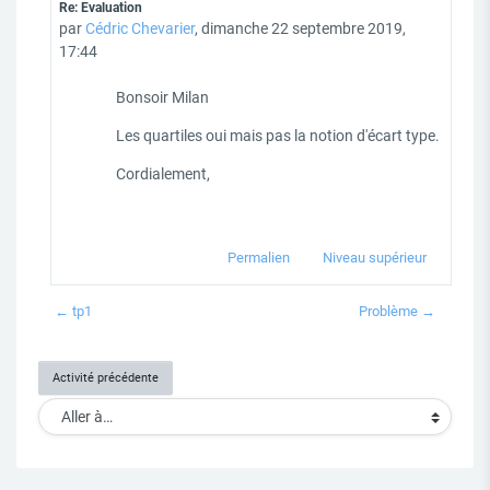
En réponse à Utilisateur supprimé
Re: Evaluation
par
Cédric Chevarier
,
dimanche 22 septembre 2019,
17:44
Bonsoir Milan
Les quartiles oui mais pas la notion d'écart type.
Cordialement,
Permalien
Niveau supérieur
← tp1
Problème →
Activité précédente
Aller à…